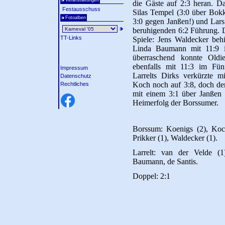
Veranstaltungen
die Gäste auf 2:3 heran. D
Festausschuss
Silas Tempel (3:0 über Bokk
Fotoalben
3:0 gegen Janßen!) und Lars 
beruhigenden 6:2 Führung. 
TT-Links
Spiele: Jens Waldecker behi
Linda Baumann mit 11:9 
überraschend konnte Oldi
ebenfalls mit 11:3 im Fünf
Impressum
Larrelts Dirks verkürzte m
Datenschutz
Koch noch auf 3:8, doch de
Rechtliches
mit einem 3:1 über Janßen 
Heimerfolg der Borssumer.
Borssum: Koenigs (2), Koch
Prikker (1), Waldecker (1).
Larrelt: van der Velde (1
Baumann, de Santis.
Doppel: 2:1