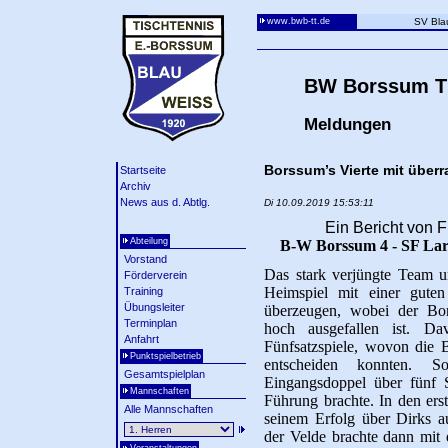
www.bwb-tt.de
SV Bla
BW Borssum Ti
Meldungen
Borssum’s Vierte mit über
Startseite
Archiv
News aus d. Abtlg.
Di 10.09.2019 15:53:11
Ein Bericht von F
Abteilung
B-W Borssum 4 - SF Larr
Vorstand
Das stark verjüngte Team u
Förderverein
Heimspiel mit einer guten
Training
Übungsleiter
überzeugen, wobei der Bo
Terminplan
hoch ausgefallen ist. Da
Anfahrt
Fünfsatzspiele, wovon die B
Punktspielbetrieb
entscheiden konnten. S
Gesamtspielplan
Eingangsdoppel über fünf 
Mannschaften
Führung brachte. In den ers
Alle Mannschaften
seinem Erfolg über Dirks a
der Velde brachte dann mit