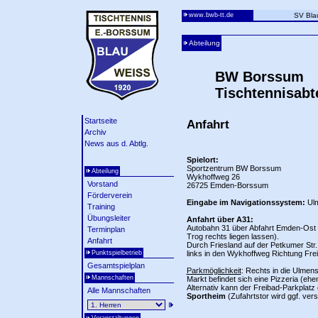
www.bwb-tt.de
SV Bla
Abteilung
BW Borssum
Tischtennisabt
Startseite
Anfahrt
Archiv
News aus d. Abtlg.
Spielort:
Sportzentrum BW Borssum
Abteilung
Wykhoffweg 26
Vorstand
26725 Emden-Borssum
Förderverein
Eingabe im Navigationssystem:
Ulm
Training
Übungsleiter
Anfahrt über A31:
Autobahn 31 über Abfahrt Emden-Ost (S
Terminplan
Trog rechts liegen lassen).
Anfahrt
Durch Friesland auf der Petkumer Str
Punktspielbetrieb
links in den Wykhoffweg Richtung Frei
Gesamtspielplan
Parkmöglichkeit
: Rechts in die Ulmen
Mannschaften
Markt befindet sich eine Pizzeria (ehe
Alternativ kann der Freibad-Parkplatz
Alle Mannschaften
Sportheim
(Zufahrtstor wird ggf. ver