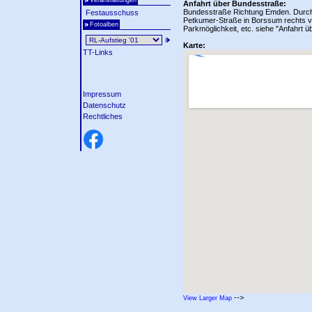
Veranstaltungen
Anfahrt über Bundesstraße:
Bundesstraße Richtung Emden. Durchf
Festausschuss
Petkumer-Straße in Borssum rechts v
Fotoalben
Parkmöglichkeit, etc. siehe "Anfahrt ü
Karte:
TT-Links
Impressum
Datenschutz
Rechtliches
-->
View Larger Map