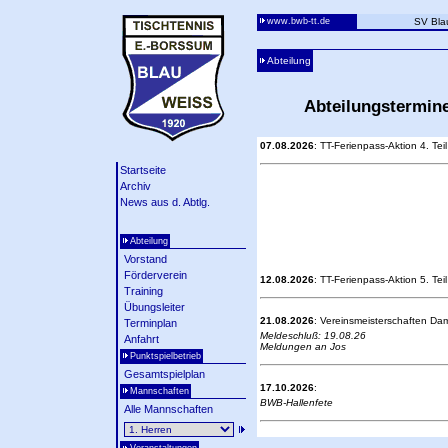
www.bwb-tt.de
SV Bla
Abteilung
Abteilungstermin
07.08.2026
: TT-Ferienpass-Aktion 4. Teil
Startseite
Archiv
News aus d. Abtlg.
Abteilung
Vorstand
Förderverein
12.08.2026
: TT-Ferienpass-Aktion 5. Teil
Training
Übungsleiter
21.08.2026
: Vereinsmeisterschaften Da
Terminplan
Meldeschluß: 19.08.26
Anfahrt
Meldungen an Jos
Punktspielbetrieb
Gesamtspielplan
17.10.2026
:
Mannschaften
BWB-Hallenfete
Alle Mannschaften