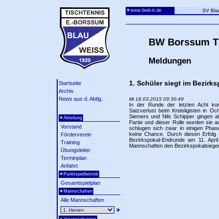
www.bwb-tt.de
SV Bla
BW Borssum Ti
Meldungen
1. Schüler siegt im Bezirk
Startseite
Archiv
News aus d. Abtlg.
Mi 18.03.2015 09:30:49
In der Runde der letzten Acht ko
Satzverlust beim Kreisligisten in O
Siemers und Nils Schipper gingen als
Abteilung
Partie und dieser Rolle wurden sie 
Vorstand
schlugen sich zwar in einigen Phase
keine Chance. Durch diesen Erfolg h
Förderverein
Bezirkspokal-Endrunde am 11. April 
Training
Mannschaften den Bezirkspokalsiege
Übungsleiter
Terminplan
Anfahrt
Punktspielbetrieb
Gesamtspielplan
Mannschaften
Alle Mannschaften