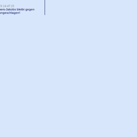
23 14:47:15
mers-Jakobs bleibt gegen
ungeschlagen!