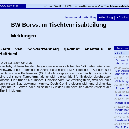
www.bwb-tt.de
SV Blau-Weiß v. 1920 Emden-Borssum e.V. –
Tischtennisabteil
|
News aus der Abteilung
Abteilung
Punktsp
BW Borssum Tischtennisabteilung
Meldungen
Gerrit van Schwartzenberg gewinnt ebenfalls in
News aus 
Holtriem!
Archiv
Fr 09.01.20
Schwarzlic
Do 24.04.2008 14:33:41
abgesagt.....
Wie Toby Schüler bei den Jungen, so konnte sich bei den A-Schülern Gerrit van
Fr 09.01.20
Schwartzenberg sehr gut in Szene setzen und Platz 1 belegen. Bei der sehr
Schwarzlic
gut besuchten Konkurrenz (24 Teilnehmer gingen an den Start) zeigte Gerrit
abgesagt.....
eine sehr gute Tagesform, als er sich sicher bis in's Endpsiel durchsetzen
Mo 05.01.20
konnte. Hier traf er auf Jannes Hartema vom SV Warsingsfehn, welcher auch
Abteilungsfe
den ersten Satz gewinnen konnte. Doch Gerrit steigerte sich und drehte das
Do 09.10.20
Spiel mit 3:1 Sätzen noch zu seinen Gunsten und holte sich damit verdient den
Jungen 15
Titel in Holtriem.
Sa 01.02.20
1. Herren 
Di 14.01.20
Kantersieg
Mi 02.10.20
Neuformier
Unentschi
Mi 19.06.20
Heute ist k
Mo 25.03.20
Die 1. Da