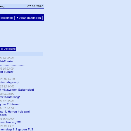
ung
07.08.2026
|
|
ielbetrieb
Veranstaltungen
d. Abteilung
26 10:22:00
ht-Turnier
.........................
26 10:22:00
ht-Turnier
.........................
26 06:15:00
st abgesagt.........................
25 12:44:00
 mit zweitem Saisonsieg!
25 01:14:00
mit Kantersieg!
25 01:02:00
 der 2. Herren!
24 10:10:00
te 4. Herren holt zwei
eden.
24 09:10:52
ein Training!!!!!
24 20:19:01
men siegt 8:2 gegen TuS