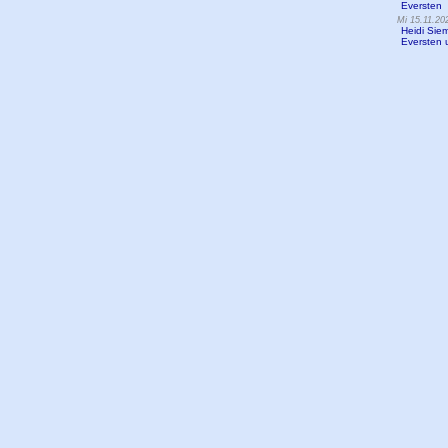
Eversten
Mi 15.11.20
Heidi Sie
Eversten 