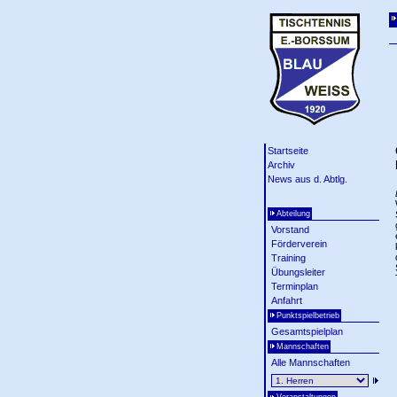
Startseite
Archiv
News aus d. Abtlg.
Abteilung
Vorstand
Förderverein
Training
Übungsleiter
Terminplan
Anfahrt
Punktspielbetrieb
Gesamtspielplan
Mannschaften
Alle Mannschaften