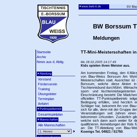
www.bwb-tt.de
SV Bla
BW Borssum Ti
Meldungen
TT-Mini-Meisterschaften i
Startseite
Archiv
News aus d. Abtlg.
Mo 28.02.2005 14:17:49
Kids spielen ihren Meister aus.
Am kommenden Freitag, den 4.März 
Abteilung
von Blau-Weiss Borssum Am Wykhof
Vorstand
Meisterschaften statt. Ausrichter is
Borssum, welche diese Aktion i
Förderverein
Tischtennisbund durchführt. Mitmache
Training
sport- und tischtennisbegeistert
Übungsleiter
Einschränkung besteht: Die Mädchen
offiziellen TT-Punktspielbetrieb te
Terminplan
Bedingung erfüllen, sind herzlich 
Anfahrt
Schläger hat, bekommt ihn von Blau-
Punktspielbetrieb
sich für alle, denn mit der Gruppe d
Veranstaltungen seit Jahren einen 
Gesamtspielplan
bekommen Urkunden. Zusätzlich gibt 
Mannschaften
welche sich dann auch weiter für di
qualifizieren. Anmeldungen der Kids 
Alle Mannschaften
an: Die TT-Abteilung von Blau-We
Koenigs Tel. 04921 / 51750
.